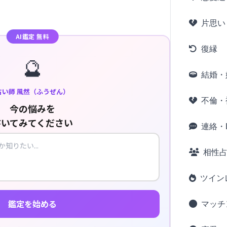
片思い
AI鑑定 無料
復縁
🔮
結婚・
占い師 風然（ふうぜん）
不倫・
今の悩みを
書いてみてください
連絡・L
相性
ツイン
鑑定を始める
マッチ