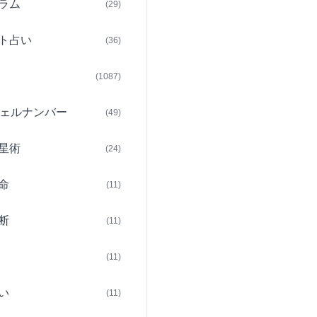
ラム
(29)
ト占い
(36)
(1087)
ェルナンバー
(49)
星術
(24)
命
(11)
断
(11)
(11)
い
(11)