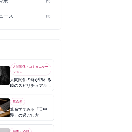
スマホ
(5)
ュース
(3)
人間関係・コミュニケー
ション
人間関係の縁が切れる
時のスピリチュアル意
味
算命学
算命学でみる「天中
殺」の過ごし方
結婚・婚期