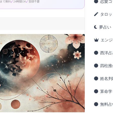
恋愛コ
回まで無料
24時間OK
登録不要
タロッ
夢占い
エンジ
西洋占
四柱推
姓名判
算命学
無料占