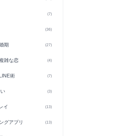
(7)
(36)
婚期
(27)
複雑な恋
(4)
INE術
(7)
占い
(3)
レイ
(13)
ングアプリ
(13)