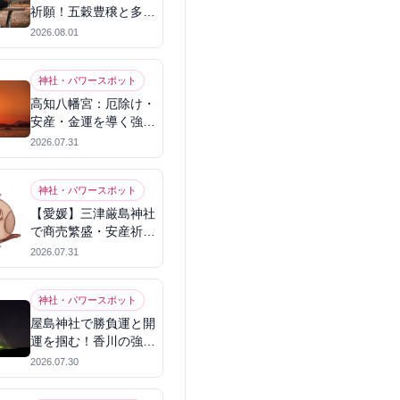
祈願！五穀豊穣と多幸
を呼ぶパワースポット
2026.08.01
神社・パワースポット
高知八幡宮：厄除け・
安産・金運を導く強力
パワースポット
2026.07.31
神社・パワースポット
【愛媛】三津厳島神社
で商売繁盛・安産祈
願！宗像三女神のパワ
2026.07.31
ーを授かる
神社・パワースポット
屋島神社で勝負運と開
運を掴む！香川の強力
パワースポット
2026.07.30