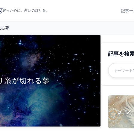
記事一
迷った心に、占いの灯りを。
れる夢
記事を検