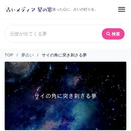
迷った心に、占いの灯りを。
検索
TOP
/
夢占い
/
サイの角に突き刺さる夢