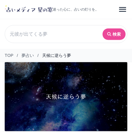
迷った心に、占いの灯りを。
検索
TOP
/
夢占い
/
天候に逆らう夢