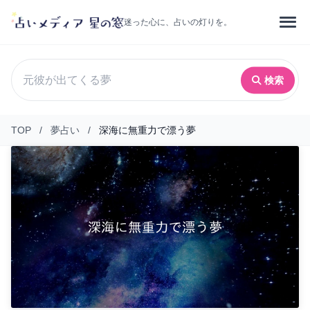
迷った心に、占いの灯りを。
検索
TOP
/
夢占い
/
深海に無重力で漂う夢