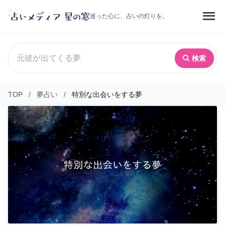
迷った心に、占いの灯りを。
検索
TOP
/
夢占い
/
特別な出会いをする夢