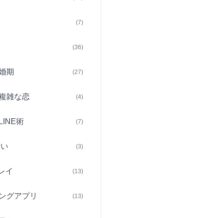
(7)
(36)
婚期
(27)
複雑な恋
(4)
INE術
(7)
占い
(3)
レイ
(13)
ングアプリ
(13)