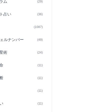
ラム
(29)
ト占い
(36)
(1087)
ェルナンバー
(49)
星術
(24)
命
(11)
断
(11)
(11)
い
(11)