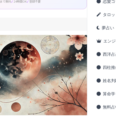
恋愛コ
回まで無料
24時間OK
登録不要
タロッ
夢占い
エンジ
西洋占
四柱推
姓名判
算命学
無料占