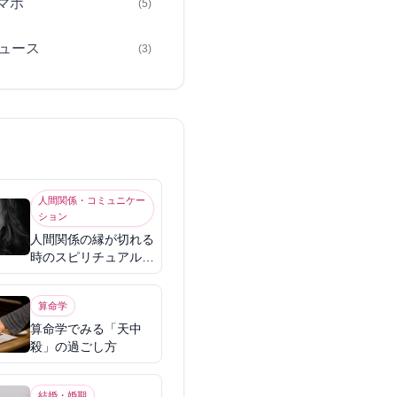
スマホ
(5)
ュース
(3)
人間関係・コミュニケー
ション
人間関係の縁が切れる
時のスピリチュアル意
味
算命学
算命学でみる「天中
殺」の過ごし方
結婚・婚期