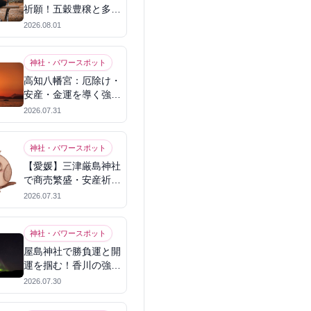
祈願！五穀豊穣と多幸
を呼ぶパワースポット
2026.08.01
神社・パワースポット
高知八幡宮：厄除け・
安産・金運を導く強力
パワースポット
2026.07.31
神社・パワースポット
【愛媛】三津厳島神社
で商売繁盛・安産祈
願！宗像三女神のパワ
2026.07.31
ーを授かる
神社・パワースポット
屋島神社で勝負運と開
運を掴む！香川の強力
パワースポット
2026.07.30