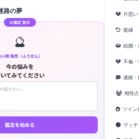
迷路の夢
片思い
AI鑑定 無料
復縁
🔮
結婚・
占い師 風然（ふうぜん）
不倫・
今の悩みを
書いてみてください
連絡・L
相性
ツイン
鑑定を始める
マッチ