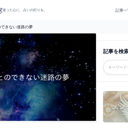
記事一
迷った心に、占いの灯りを。
のできない迷路の夢
記事を検