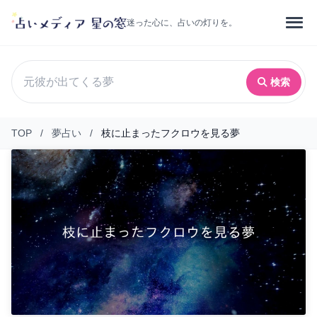
迷った心に、占いの灯りを。
検索
TOP
/
夢占い
/
枝に止まったフクロウを見る夢