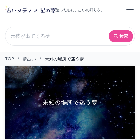
迷った心に、占いの灯りを。
検索
TOP
/
夢占い
/
未知の場所で迷う夢