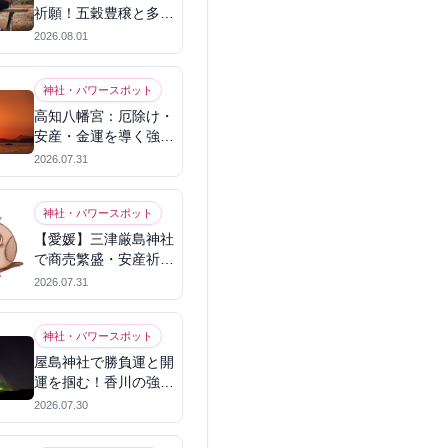
祈願！五穀豊穣と多幸
を呼ぶパワースポット
2026.08.01
神社・パワースポット
高知八幡宮：厄除け・
安産・金運を導く強力
パワースポット
2026.07.31
神社・パワースポット
【愛媛】三津厳島神社
で商売繁盛・安産祈
願！宗像三女神のパワ
2026.07.31
ーを授かる
神社・パワースポット
屋島神社で勝負運と開
運を掴む！香川の強力
パワースポット
2026.07.30