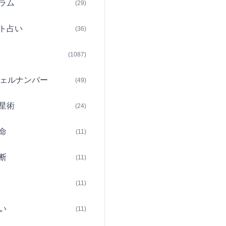
ラム
(29)
ト占い
(36)
(1087)
ェルナンバー
(49)
星術
(24)
命
(11)
断
(11)
(11)
い
(11)