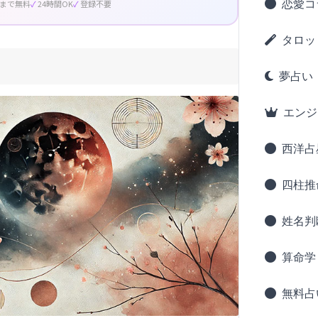
恋愛コ
回まで無料
24時間OK
登録不要
タロッ
夢占い
エンジ
西洋占
四柱推
姓名判
算命学
無料占