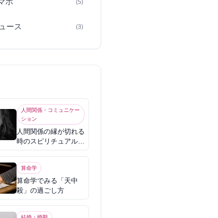
スマホ
(5)
ュース
(3)
人間関係・コミュニケー
ション
人間関係の縁が切れる
時のスピリチュアル意
味
算命学
算命学でみる「天中
殺」の過ごし方
結婚・婚期