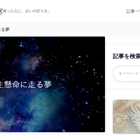
記事一
迷った心に、占いの灯りを。
走る夢
記事を検