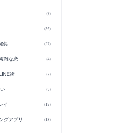
(7)
(36)
婚期
(27)
複雑な恋
(4)
INE術
(7)
占い
(3)
レイ
(13)
ングアプリ
(13)