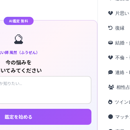
片思い
AI鑑定 無料
復縁
🔮
結婚・
占い師 風然（ふうぜん）
不倫・
今の悩みを
書いてみてください
連絡・L
相性
ツイン
鑑定を始める
マッチ