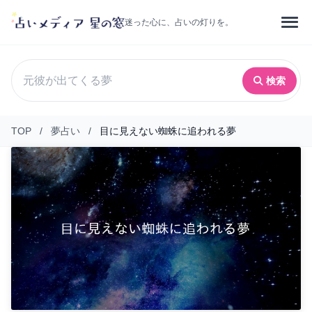
迷った心に、占いの灯りを。
検索
TOP
/
夢占い
/
目に見えない蜘蛛に追われる夢