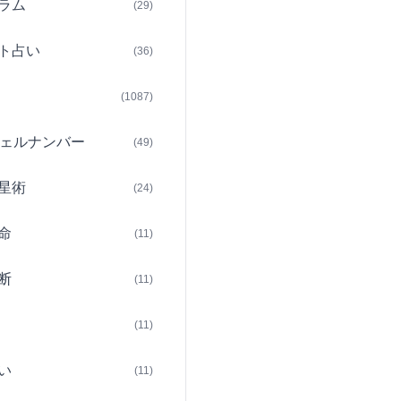
ラム
(29)
ト占い
(36)
(1087)
ェルナンバー
(49)
星術
(24)
命
(11)
断
(11)
(11)
い
(11)