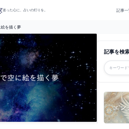
記事一
迷った心に、占いの灯りを。
に絵を描く夢
記事を検