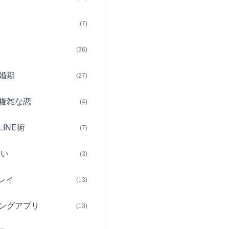
(7)
(36)
婚期
(27)
複雑な恋
(4)
INE術
(7)
占い
(3)
レイ
(13)
ングアプリ
(13)