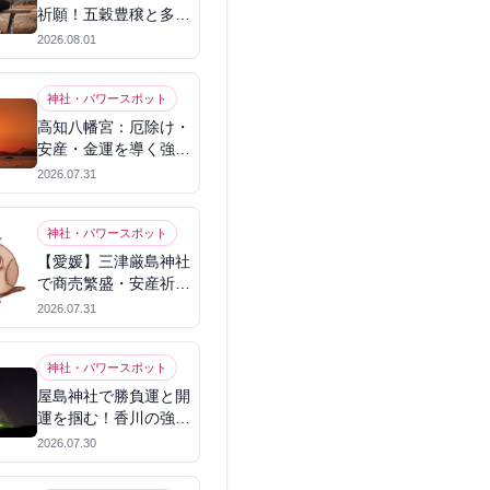
祈願！五穀豊穣と多幸
を呼ぶパワースポット
2026.08.01
神社・パワースポット
高知八幡宮：厄除け・
安産・金運を導く強力
パワースポット
2026.07.31
神社・パワースポット
【愛媛】三津厳島神社
で商売繁盛・安産祈
願！宗像三女神のパワ
2026.07.31
ーを授かる
神社・パワースポット
屋島神社で勝負運と開
運を掴む！香川の強力
パワースポット
2026.07.30