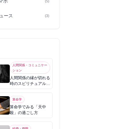
スマホ
(5)
ュース
(3)
人間関係・コミュニケー
ション
人間関係の縁が切れる
時のスピリチュアル意
味
算命学
算命学でみる「天中
殺」の過ごし方
結婚・婚期