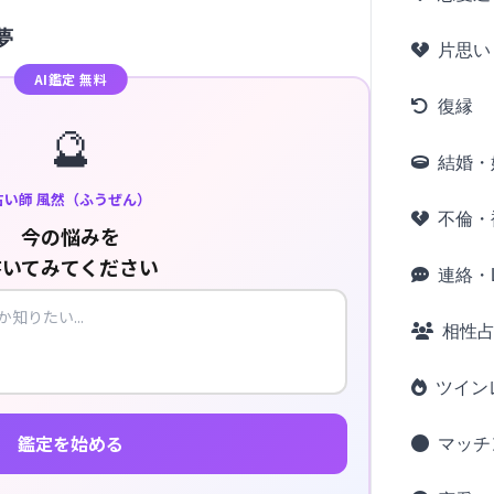
夢
片思い
AI鑑定 無料
復縁
🔮
結婚・
占い師 風然（ふうぜん）
不倫・
今の悩みを
書いてみてください
連絡・L
相性
ツイン
鑑定を始める
マッチ