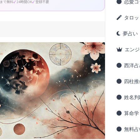
恋愛コ
回まで無料
24時間OK
登録不要
タロッ
夢占い
エンジ
西洋占
四柱推
姓名判
算命学
無料占