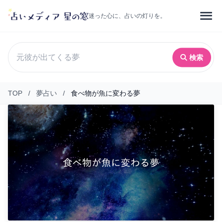
迷った心に、占いの灯りを。
検索
TOP
/
夢占い
/
食べ物が魚に変わる夢