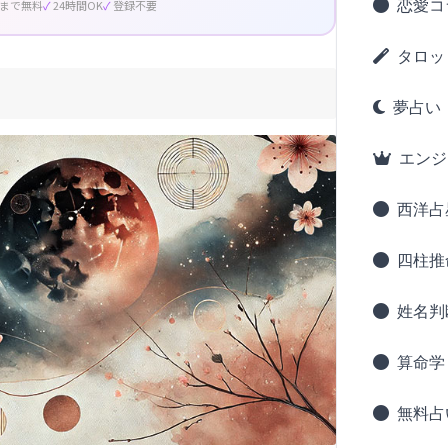
恋愛コ
回まで無料
24時間OK
登録不要
タロッ
夢占い
エンジ
西洋占
四柱推
姓名判
算命学
無料占