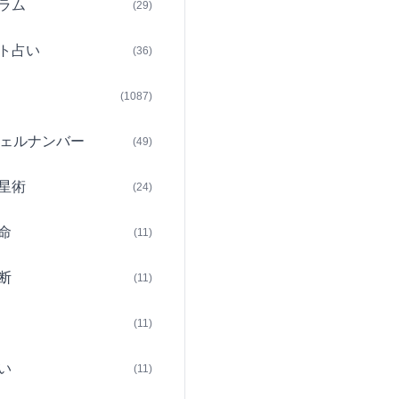
ラム
(29)
ト占い
(36)
(1087)
ェルナンバー
(49)
星術
(24)
命
(11)
断
(11)
(11)
い
(11)