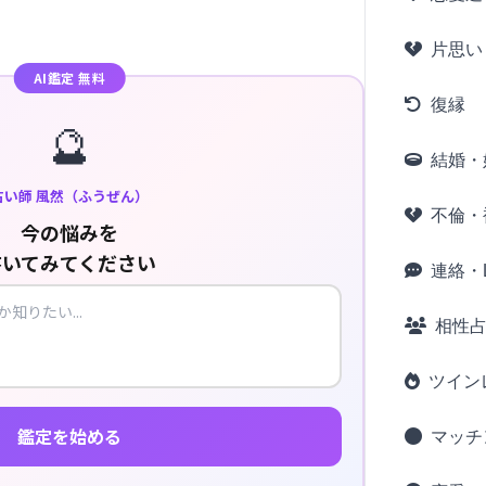
片思い
AI鑑定 無料
復縁
🔮
結婚・
占い師 風然（ふうぜん）
不倫・
今の悩みを
書いてみてください
連絡・L
相性
ツイン
鑑定を始める
マッチ