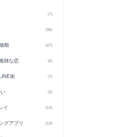
(7)
(36)
婚期
(27)
複雑な恋
(4)
INE術
(7)
占い
(3)
レイ
(13)
ングアプリ
(13)