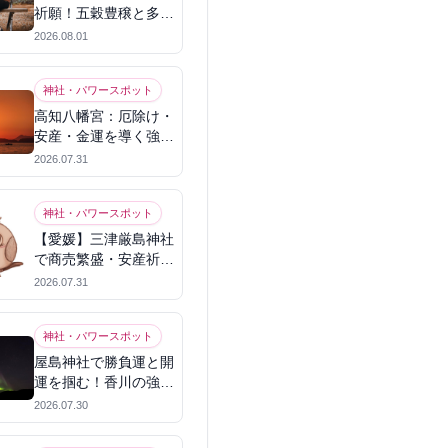
祈願！五穀豊穣と多幸
を呼ぶパワースポット
2026.08.01
神社・パワースポット
高知八幡宮：厄除け・
安産・金運を導く強力
パワースポット
2026.07.31
神社・パワースポット
【愛媛】三津厳島神社
で商売繁盛・安産祈
願！宗像三女神のパワ
2026.07.31
ーを授かる
神社・パワースポット
屋島神社で勝負運と開
運を掴む！香川の強力
パワースポット
2026.07.30