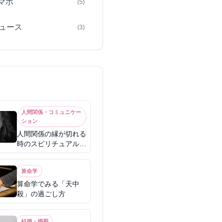
スマホ
(5)
ュース
(3)
人間関係・コミュニケー
ション
人間関係の縁が切れる
時のスピリチュアル意
味
算命学
算命学でみる「天中
殺」の過ごし方
結婚・婚期