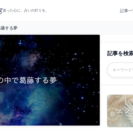
記事一
迷った心に、占いの灯りを。
葛藤する夢
記事を検