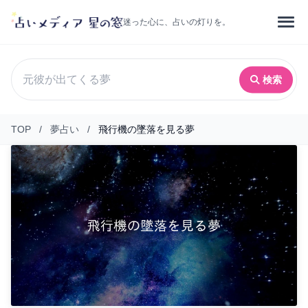
迷った心に、占いの灯りを。
検索
TOP
/
夢占い
/
飛行機の墜落を見る夢