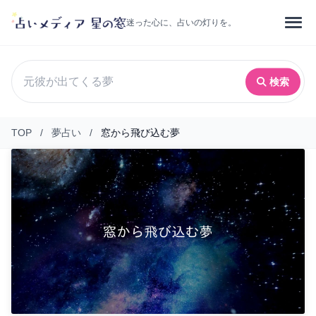
迷った心に、占いの灯りを。
検索
TOP
/
夢占い
/
窓から飛び込む夢