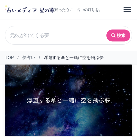
迷った心に、占いの灯りを。
検索
TOP
/
夢占い
/
浮遊する傘と一緒に空を飛ぶ夢