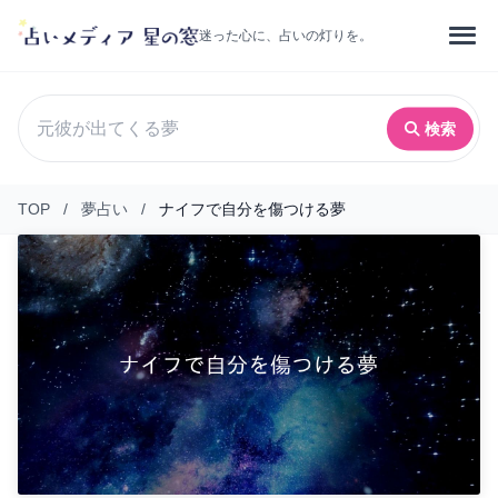
迷った心に、占いの灯りを。
検索
TOP
/
夢占い
/
ナイフで自分を傷つける夢