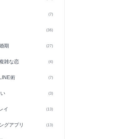
(7)
(36)
婚期
(27)
複雑な恋
(4)
INE術
(7)
占い
(3)
レイ
(13)
ングアプリ
(13)