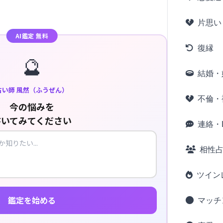
片思い
AI鑑定 無料
復縁
🔮
結婚・
占い師 風然（ふうぜん）
不倫・
今の悩みを
書いてみてください
連絡・L
相性
ツイン
鑑定を始める
マッチ