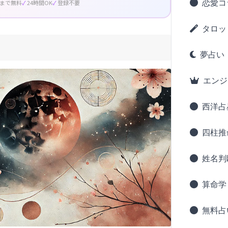
恋愛コ
回まで無料
24時間OK
登録不要
タロッ
夢占い
エンジ
西洋占
四柱推
姓名判
算命学
無料占