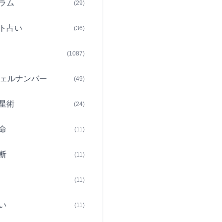
ラム
(29)
ト占い
(36)
(1087)
ェルナンバー
(49)
星術
(24)
命
(11)
断
(11)
(11)
い
(11)