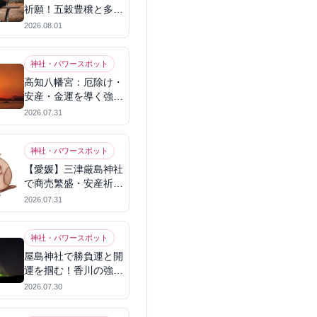
祈願！五穀豊穣と多幸
を呼ぶパワースポット
2026.08.01
神社・パワースポット
高知八幡宮：厄除け・
安産・金運を導く強力
パワースポット
2026.07.31
神社・パワースポット
【愛媛】三津厳島神社
で商売繁盛・安産祈
願！宗像三女神のパワ
2026.07.31
ーを授かる
神社・パワースポット
屋島神社で勝負運と開
運を掴む！香川の強力
パワースポット
2026.07.30