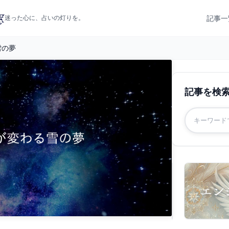
記事一
迷った心に、占いの灯りを。
雪の夢
記事を検