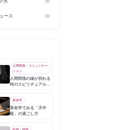
スマホ
(5)
ュース
(3)
人間関係・コミュニケー
ション
人間関係の縁が切れる
時のスピリチュアル意
味
算命学
算命学でみる「天中
殺」の過ごし方
結婚・婚期