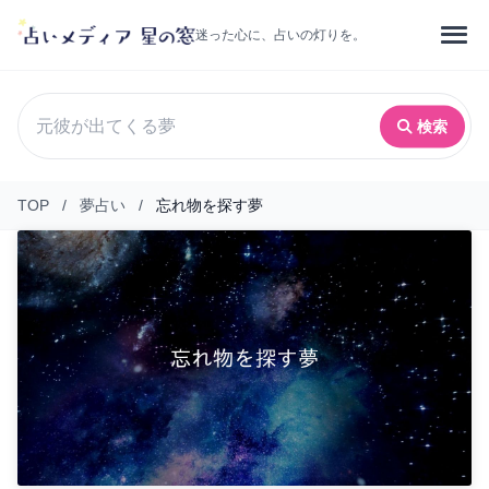
迷った心に、占いの灯りを。
検索
TOP
/
夢占い
/
忘れ物を探す夢