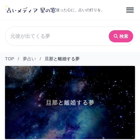
迷った心に、占いの灯りを。
検索
TOP
/
夢占い
/
旦那と離婚する夢