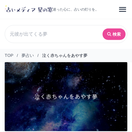
迷った心に、占いの灯りを。
検索
TOP
/
夢占い
/
泣く赤ちゃんをあやす夢