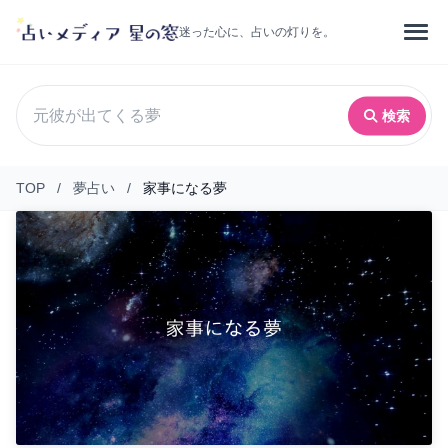
迷った心に、占いの灯りを。
検索
TOP
/
夢占い
/
家事になる夢