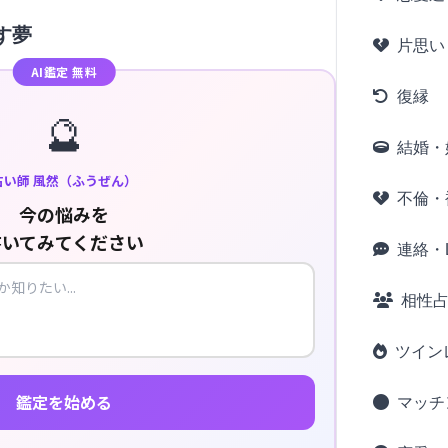
す夢
片思い
AI鑑定 無料
復縁
🔮
結婚・
占い師 風然（ふうぜん）
不倫・
今の悩みを
書いてみてください
連絡・L
相性
ツイン
鑑定を始める
マッチ