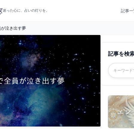
記事一
迷った心に、占いの灯りを。
員が泣き出す夢
記事を検