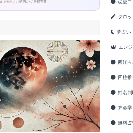
恋愛コ
回まで無料
24時間OK
登録不要
タロッ
夢占い
エンジ
西洋占
四柱推
姓名判
算命学
無料占