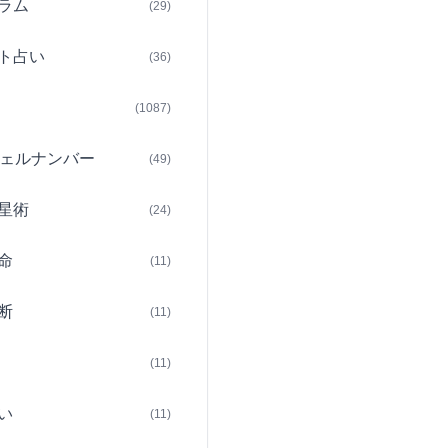
ラム
(29)
ト占い
(36)
(1087)
ェルナンバー
(49)
星術
(24)
命
(11)
断
(11)
(11)
い
(11)