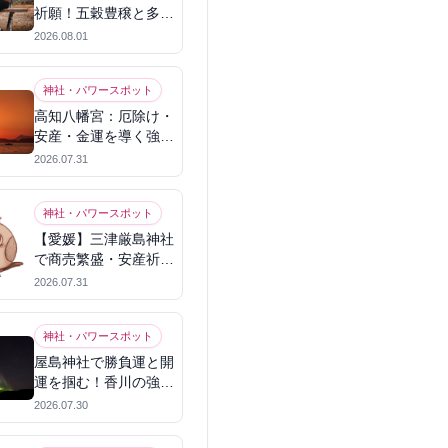
祈願！五穀豊穣と多幸
を呼ぶパワースポット
2026.08.01
神社・パワースポット
高知八幡宮：厄除け・
安産・金運を導く強力
パワースポット
2026.07.31
神社・パワースポット
【愛媛】三津厳島神社
で商売繁盛・安産祈
願！宗像三女神のパワ
2026.07.31
ーを授かる
神社・パワースポット
屋島神社で勝負運と開
運を掴む！香川の強力
パワースポット
2026.07.30