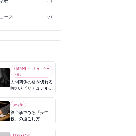
スマホ
(5)
ュース
(3)
人間関係・コミュニケー
ション
人間関係の縁が切れる
時のスピリチュアル意
味
算命学
算命学でみる「天中
殺」の過ごし方
結婚・婚期