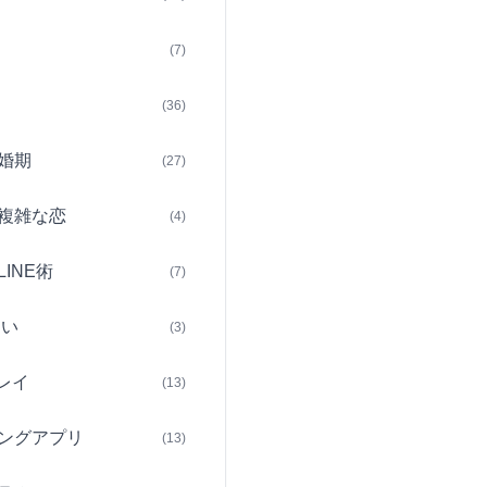
(7)
(36)
婚期
(27)
複雑な恋
(4)
INE術
(7)
占い
(3)
レイ
(13)
ングアプリ
(13)