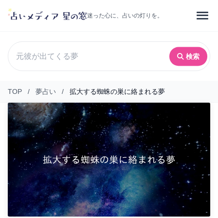
迷った心に、占いの灯りを。
検索
TOP
/
夢占い
/
拡大する蜘蛛の巣に絡まれる夢