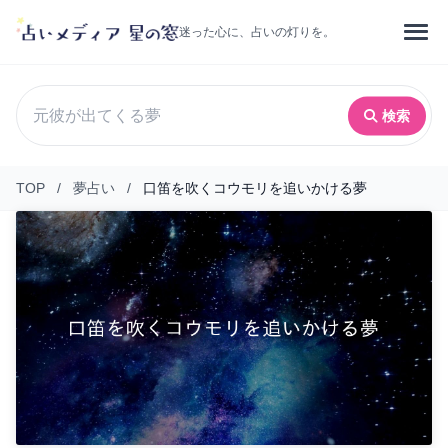
迷った心に、占いの灯りを。
検索
TOP
/
夢占い
/
口笛を吹くコウモリを追いかける夢