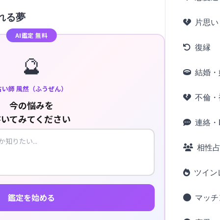
れる夢
片思い
AI鑑定 無料
復縁
🔮
結婚・
占い師 風然（ふうぜん）
不倫・
今の悩みを
書いてみてください
連絡・L
相性
ツイン
鑑定を始める
マッチ