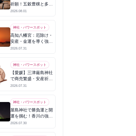
祈願！五穀豊穣と多幸
を呼ぶパワースポット
2026.08.01
神社・パワースポット
高知八幡宮：厄除け・
安産・金運を導く強力
パワースポット
2026.07.31
神社・パワースポット
【愛媛】三津厳島神社
で商売繁盛・安産祈
願！宗像三女神のパワ
2026.07.31
ーを授かる
神社・パワースポット
屋島神社で勝負運と開
運を掴む！香川の強力
パワースポット
2026.07.30