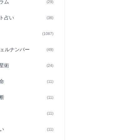
ラム
(29)
ト占い
(36)
(1087)
ェルナンバー
(49)
星術
(24)
命
(11)
断
(11)
(11)
い
(11)