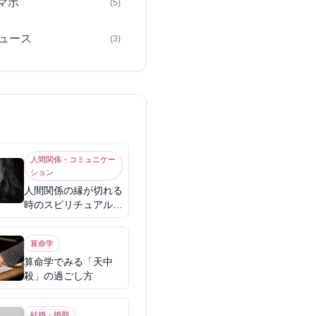
スマホ
(5)
ュース
(3)
人間関係・コミュニケー
ション
人間関係の縁が切れる
時のスピリチュアル意
味
算命学
算命学でみる「天中
殺」の過ごし方
結婚・婚期