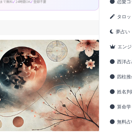
恋愛コ
回まで無料
24時間OK
登録不要
タロッ
夢占い
エンジ
西洋占
四柱推
姓名判
算命学
無料占