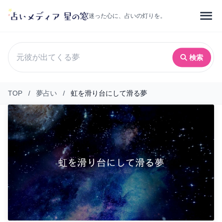
迷った心に、占いの灯りを。
検索
TOP
/
夢占い
/
虹を滑り台にして滑る夢