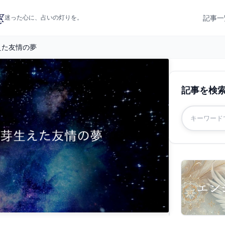
記事一
迷った心に、占いの灯りを。
えた友情の夢
記事を検