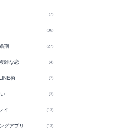
(7)
(36)
婚期
(27)
複雑な恋
(4)
INE術
(7)
占い
(3)
レイ
(13)
ングアプリ
(13)