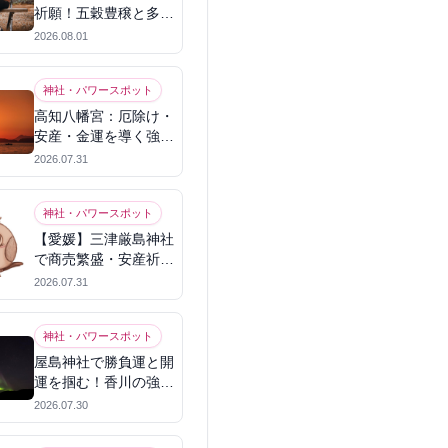
祈願！五穀豊穣と多幸
を呼ぶパワースポット
2026.08.01
神社・パワースポット
高知八幡宮：厄除け・
安産・金運を導く強力
パワースポット
2026.07.31
神社・パワースポット
【愛媛】三津厳島神社
で商売繁盛・安産祈
願！宗像三女神のパワ
2026.07.31
ーを授かる
神社・パワースポット
屋島神社で勝負運と開
運を掴む！香川の強力
パワースポット
2026.07.30