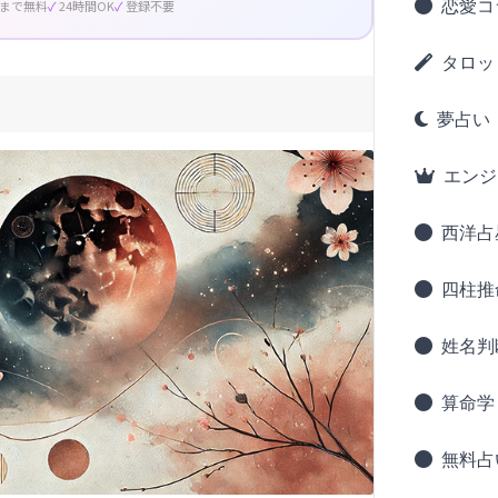
恋愛コ
回まで無料
24時間OK
登録不要
タロッ
夢占い
エンジ
西洋占
四柱推
姓名判
算命学
無料占