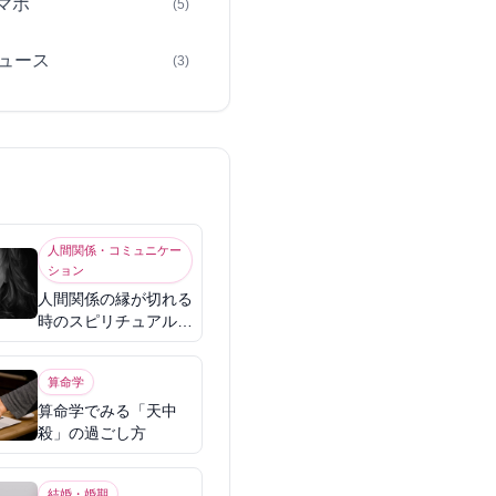
スマホ
(5)
ュース
(3)
人間関係・コミュニケー
ション
人間関係の縁が切れる
時のスピリチュアル意
味
算命学
算命学でみる「天中
殺」の過ごし方
結婚・婚期