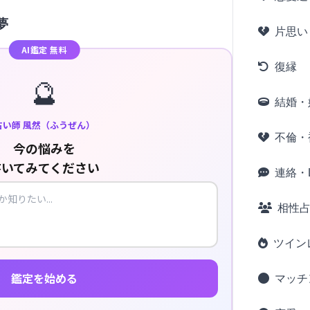
夢
片思い
AI鑑定 無料
復縁
🔮
結婚・
占い師 風然（ふうぜん）
不倫・
今の悩みを
書いてみてください
連絡・L
相性
ツイン
鑑定を始める
マッチ