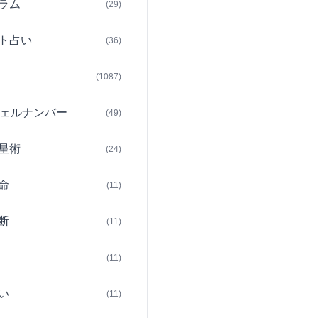
ラム
(29)
ト占い
(36)
(1087)
ェルナンバー
(49)
星術
(24)
命
(11)
断
(11)
(11)
い
(11)