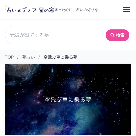
迷った心に、占いの灯りを。
検索
TOP
/
夢占い
/
空飛ぶ車に乗る夢