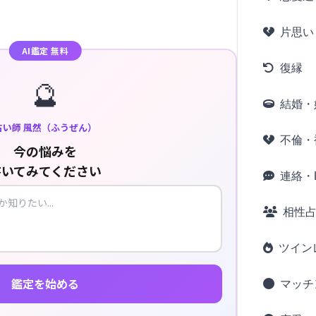
片思い
AI鑑定 無料
復縁
🔮
結婚・
占い師 風然（ふうぜん）
不倫・
今の悩みを
書いてみてください
連絡・L
相性
ツイン
鑑定を始める
マッチ