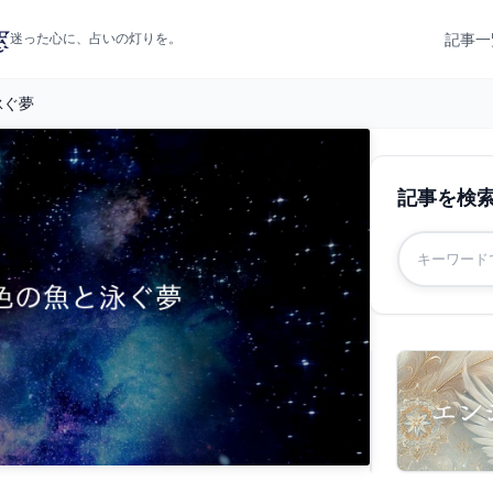
記事一
迷った心に、占いの灯りを。
泳ぐ夢
記事を検