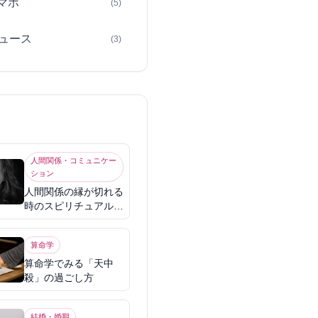
スマホ
(5)
ュース
(3)
人間関係・コミュニケー
ション
人間関係の縁が切れる
時のスピリチュアル意
味
算命学
算命学でみる「天中
殺」の過ごし方
結婚・婚期