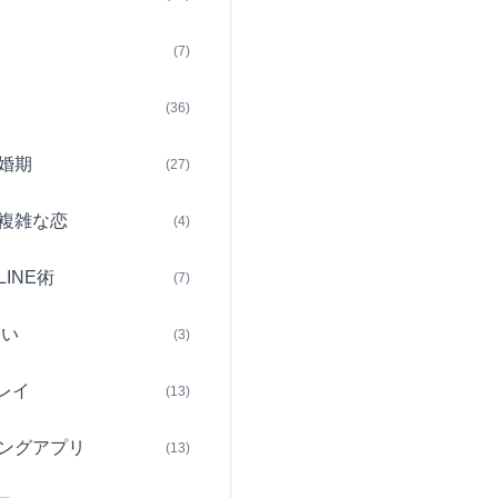
(7)
(36)
婚期
(27)
複雑な恋
(4)
INE術
(7)
占い
(3)
レイ
(13)
ングアプリ
(13)