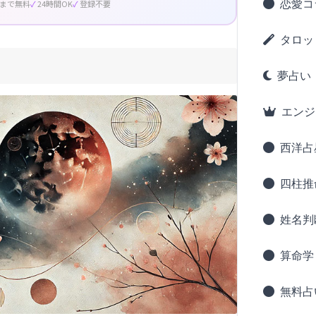
恋愛コ
回まで無料
24時間OK
登録不要
タロッ
夢占い
エンジ
西洋占
四柱推
姓名判
算命学
無料占