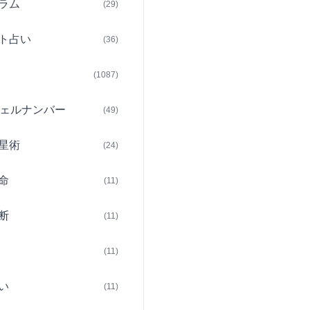
ラム
(29)
ト占い
(36)
(1087)
ェルナンバー
(49)
星術
(24)
命
(11)
断
(11)
(11)
い
(11)