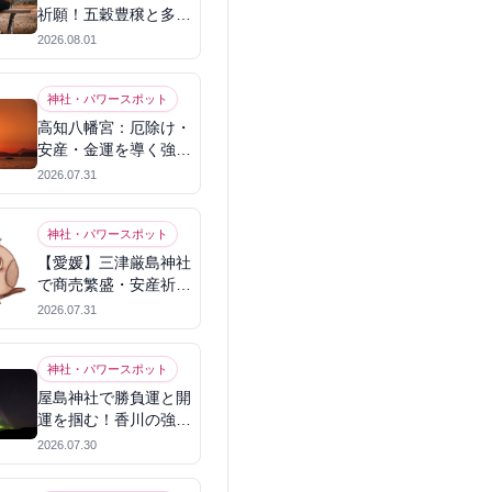
祈願！五穀豊穣と多幸
を呼ぶパワースポット
2026.08.01
神社・パワースポット
高知八幡宮：厄除け・
安産・金運を導く強力
パワースポット
2026.07.31
神社・パワースポット
【愛媛】三津厳島神社
で商売繁盛・安産祈
願！宗像三女神のパワ
2026.07.31
ーを授かる
神社・パワースポット
屋島神社で勝負運と開
運を掴む！香川の強力
パワースポット
2026.07.30