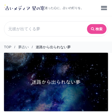
迷った心に、占いの灯りを。
検索
TOP
/
夢占い
/
迷路から出られない夢