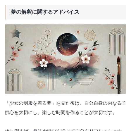
夢の解釈に関するアドバイス
「少女の制服を着る夢」を見た後は、自分自身の内なる子
供心を大切にし、楽しむ時間を作ることが大切です。