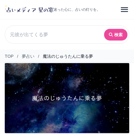
迷った心に、占いの灯りを。
検索
TOP
/
夢占い
/
魔法のじゅうたんに乗る夢