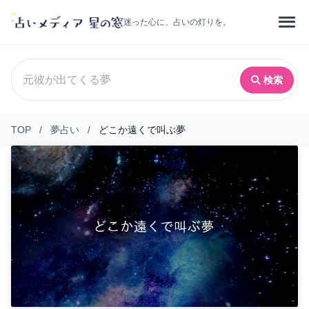
迷った心に、占いの灯りを。
検索
TOP
/
夢占い
/
どこか遠くで叫ぶ夢