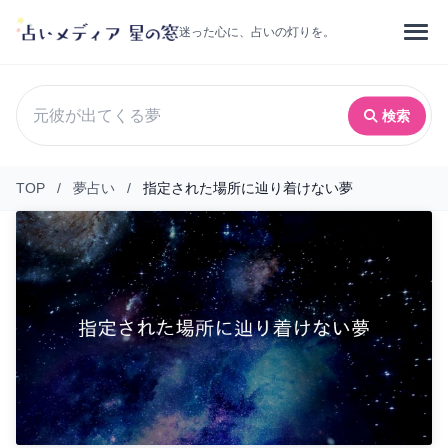
迷った心に、占いの灯りを。
検索
TOP
/
夢占い
/
指定された場所に辿り着けない夢