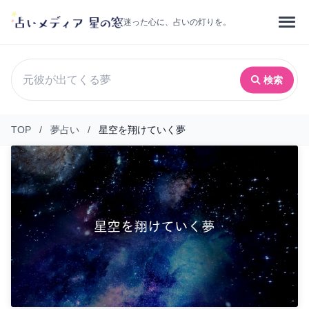
迷った心に、占いの灯りを。
検索
TOP
/
夢占い
/
星空を翔けていく夢