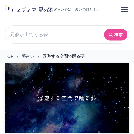
迷った心に、占いの灯りを。
検索
TOP
/
夢占い
/
浮遊する空間で踊る夢