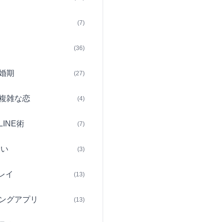
(7)
(36)
婚期
(27)
複雑な恋
(4)
INE術
(7)
占い
(3)
レイ
(13)
ングアプリ
(13)