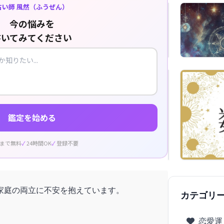
占い師 風然（ふうぜん）
今の悩みを
書いてみてください
鑑定を始める
回まで無料
24時間OK
登録不要
家庭の両立に不安を抱えています。
カテゴリ
恋愛運