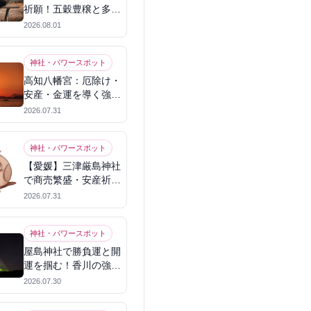
祈願！五穀豊穣と多幸
を呼ぶパワースポット
2026.08.01
神社・パワースポット
高知八幡宮：厄除け・
安産・金運を導く強力
パワースポット
2026.07.31
神社・パワースポット
【愛媛】三津厳島神社
で商売繁盛・安産祈
願！宗像三女神のパワ
2026.07.31
ーを授かる
神社・パワースポット
屋島神社で勝負運と開
運を掴む！香川の強力
パワースポット
2026.07.30