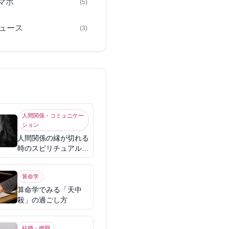
スマホ
(5)
ュース
(3)
人間関係・コミュニケー
ション
人間関係の縁が切れる
時のスピリチュアル意
味
算命学
算命学でみる「天中
殺」の過ごし方
結婚・婚期