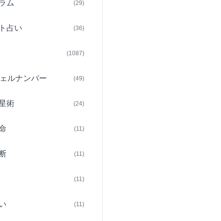
ラム
(29)
ト占い
(36)
(1087)
ェルナンバー
(49)
星術
(24)
命
(11)
断
(11)
(11)
い
(11)