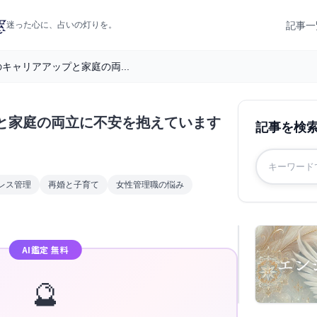
記事一
迷った心に、占いの灯りを。
キャリアアップと家庭の両...
と家庭の両立に不安を抱えています
記事を検
レス管理
再婚と子育て
女性管理職の悩み
AI鑑定 無料
🔮