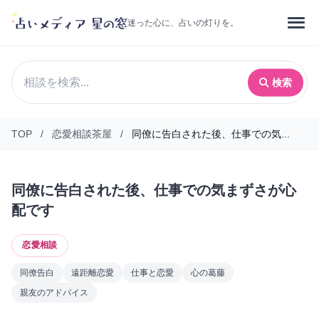
迷った心に、占いの灯りを。
検索
TOP
/
恋愛相談茶屋
/
同僚に告白された後、仕事での気...
同僚に告白された後、仕事での気まずさが心
配です
恋愛相談
同僚告白
遠距離恋愛
仕事と恋愛
心の葛藤
親友のアドバイス