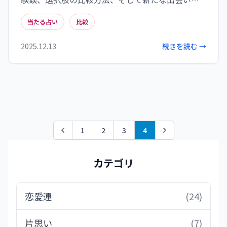
期待を込めた内容です。これを参考に、自分に合っ
当たる占い
比較
た占い師を見つけて、より良い未来を描いてみて
ください。
2025.12.13
続きを読む →
1
2
3
4
Previous
Next
カテゴリ
恋愛運
(24)
片思い
(7)