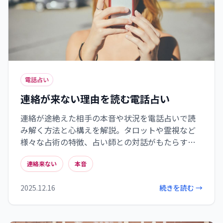
電話占い
連絡が来ない理由を読む電話占い
連絡が途絶えた相手の本音や状況を電話占いで読
み解く方法と心構えを解説。タロットや霊視など
様々な占術の特徴、占い師との対話がもたらす心
の整理効果、そして鑑定結果を健全に受け止める
連絡来ない
本音
ポイントまで。不安な気持ちに寄り添いながら
も、自分自身の判断力を育てる電話占いの活用法
2025.12.16
続きを読む →
を紹介しています。