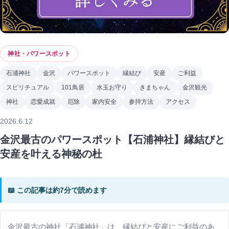
神社・パワースポット
石浦神社
金沢
パワースポット
縁結び
安産
ご利益
スピリチュアル
101鳥居
水玉お守り
きまちゃん
金沢観光
神社
恋愛成就
厄除
家内安全
参拝方法
アクセス
2026.6.12
金沢最古のパワースポット【石浦神社】縁結びと
安産を叶える神秘の杜
📖 この記事は約7分で読めます
金沢最古の神社「石浦神社」は、縁結びと安産にご利益のあ