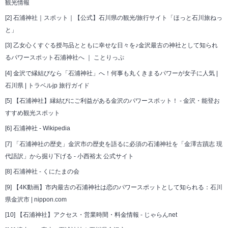
観光情報
[2]
石浦神社｜スポット｜【公式】石川県の観光/旅行サイト「ほっと石川旅ねっ
と」
[3]
乙女心くすぐる授与品とともに幸せな日々を♪金沢最古の神社として知られ
るパワースポット石浦神社へ ｜ ことりっぷ
[4]
金沢で縁結びなら「石浦神社」へ！何事も丸くきまるパワーが女子に人気 |
石川県 | トラベルjp 旅行ガイド
[5]
【石浦神社】縁結びにご利益がある金沢のパワースポット！ - 金沢・能登お
すすめ観光スポット
[6]
石浦神社 - Wikipedia
[7]
「石浦神社の歴史」金沢市の歴史を語るに必須の石浦神社を「金澤古蹟志 現
代語訳」から掘り下げる - 小西裕太 公式サイト
[8]
石浦神社 - くにたまの会
[9]
【4K動画】市内最古の石浦神社は恋のパワースポットとして知られる：石川
県金沢市 | nippon.com
[10]
【石浦神社】アクセス・営業時間・料金情報 - じゃらんnet