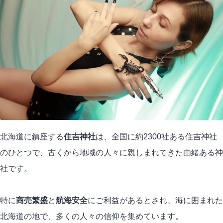
北海道に鎮座する
住吉神社
は、全国に約2300社ある住吉神社
のひとつで、古くから地域の人々に親しまれてきた由緒ある神
社です。
特に
商売繁盛
と
航海安全
にご利益があるとされ、海に囲まれた
北海道の地で、多くの人々の信仰を集めています。