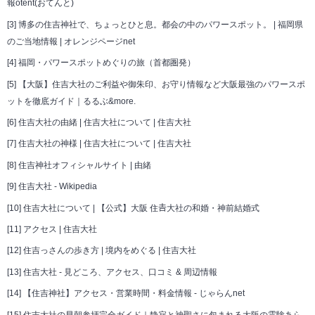
報otent(おてんと)
[3]
博多の住吉神社で、ちょっとひと息。都会の中のパワースポット。 | 福岡県
のご当地情報 | オレンジページnet
[4]
福岡・パワースポットめぐりの旅（首都圏発）
[5]
【大阪】住吉大社のご利益や御朱印、お守り情報など大阪最強のパワースポ
ットを徹底ガイド｜るるぶ&more.
[6]
住吉大社の由緒 | 住吉大社について | 住吉大社
[7]
住吉大社の神様 | 住吉大社について | 住吉大社
[8]
住吉神社オフィシャルサイト | 由緒
[9]
住吉大社 - Wikipedia
[10]
住吉大社について | 【公式】大阪 住𠮷大社の和婚・神前結婚式
[11]
アクセス | 住吉大社
[12]
住吉っさんの歩き方 | 境内をめぐる | 住吉大社
[13]
住吉大社 - 見どころ、アクセス、口コミ & 周辺情報
[14]
【住吉神社】アクセス・営業時間・料金情報 - じゃらんnet
[15]
住吉大社の早朝参拝完全ガイド｜静寂と神聖さに包まれる大阪の霊験あら