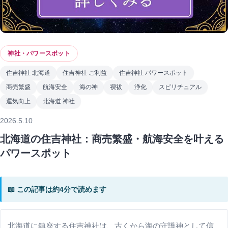
神社・パワースポット
住吉神社 北海道
住吉神社 ご利益
住吉神社 パワースポット
商売繁盛
航海安全
海の神
禊祓
浄化
スピリチュアル
運気向上
北海道 神社
2026.5.10
北海道の住吉神社：商売繁盛・航海安全を叶える
パワースポット
📖 この記事は約4分で読めます
北海道に鎮座する住吉神社は、古くから海の守護神として信