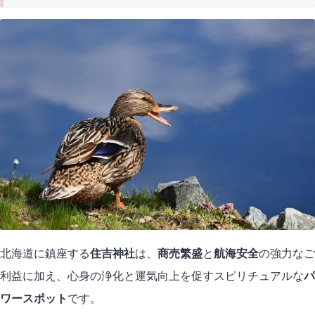
北海道に鎮座する
住吉神社
は、
商売繁盛
と
航海安全
の強力なご
利益に加え、心身の浄化と運気向上を促すスピリチュアルな
パ
ワースポット
です。