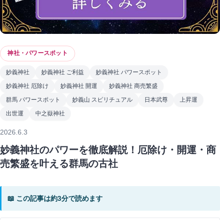
神社・パワースポット
妙義神社
妙義神社 ご利益
妙義神社 パワースポット
妙義神社 厄除け
妙義神社 開運
妙義神社 商売繁盛
群馬 パワースポット
妙義山 スピリチュアル
日本武尊
上昇運
出世運
中之嶽神社
2026.6.3
妙義神社のパワーを徹底解説！厄除け・開運・商
売繁盛を叶える群馬の古社
📖 この記事は約3分で読めます