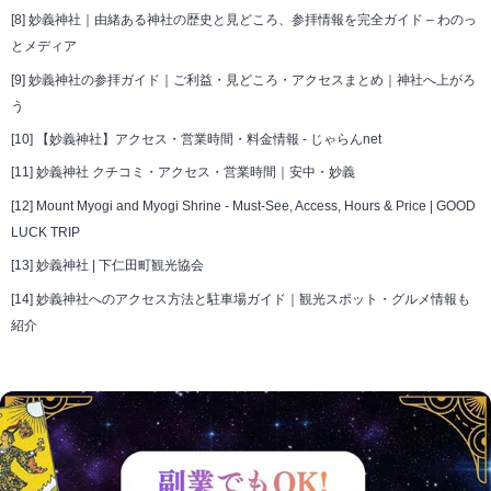
[8]
妙義神社｜由緒ある神社の歴史と見どころ、参拝情報を完全ガイド – わのっ
とメディア
[9]
妙義神社の参拝ガイド｜ご利益・見どころ・アクセスまとめ｜神社へ上がろ
う
[10]
【妙義神社】アクセス・営業時間・料金情報 - じゃらんnet
[11]
妙義神社 クチコミ・アクセス・営業時間｜安中・妙義
[12]
Mount Myogi and Myogi Shrine - Must-See, Access, Hours & Price | GOOD
LUCK TRIP
[13]
妙義神社 | 下仁田町観光協会
[14]
妙義神社へのアクセス方法と駐車場ガイド｜観光スポット・グルメ情報も
紹介