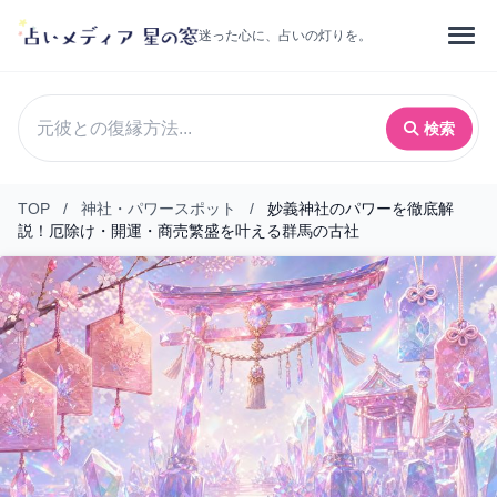
迷った心に、占いの灯りを。
検索
TOP
/
神社・パワースポット
/
妙義神社のパワーを徹底解
説！厄除け・開運・商売繁盛を叶える群馬の古社