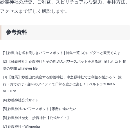
妙義神社の歴史、ご利益、スピリチュアルな魅力、参拝方法、
アクセスまで詳しく解説します。
参考資料
[1]
妙義山を巡る美しきパワースポット | 特集一覧 | 心にググっと観光ぐんま
[2]
【妙義神社】妙義神社とその周辺のパワースポットを巡る旅 | 愉しむコト 趣
味の空間 whatever life
[3]
【群馬】妙義山に鎮座する妙義神社、中之嶽神社でご利益を授かろう | 旅
行・おでかけ・趣味のアイデアで日常を豊かに楽しく | ベルトラYOKKA |
VELTRA
[4]
妙義神社公式サイト
[5]
妙義神社のパワースポット | 素敵に逢いたい
[6]
妙義神社歴史 – 妙義神社【公式サイト】
[7]
妙義神社 - Wikipedia