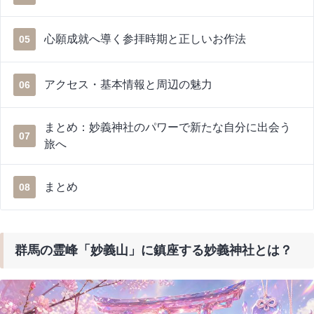
心願成就へ導く参拝時期と正しいお作法
05
アクセス・基本情報と周辺の魅力
06
まとめ：妙義神社のパワーで新たな自分に出会う
07
旅へ
まとめ
08
群馬の霊峰「妙義山」に鎮座する妙義神社とは？