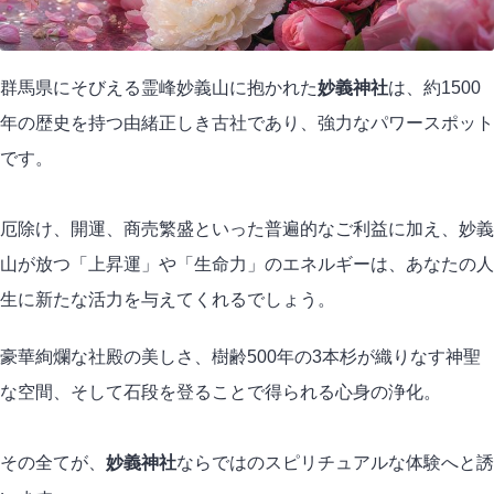
群馬県にそびえる霊峰妙義山に抱かれた
妙義神社
は、約1500
年の歴史を持つ由緒正しき古社であり、強力なパワースポット
です。
厄除け、開運、商売繁盛といった普遍的なご利益に加え、妙義
山が放つ「上昇運」や「生命力」のエネルギーは、あなたの人
生に新たな活力を与えてくれるでしょう。
豪華絢爛な社殿の美しさ、樹齢500年の3本杉が織りなす神聖
な空間、そして石段を登ることで得られる心身の浄化。
その全てが、
妙義神社
ならではのスピリチュアルな体験へと誘