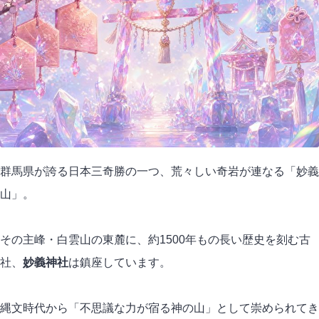
群馬県が誇る日本三奇勝の一つ、荒々しい奇岩が連なる「妙義
山」。
その主峰・白雲山の東麓に、約1500年もの長い歴史を刻む古
社、
妙義神社
は鎮座しています。
縄文時代から「不思議な力が宿る神の山」として崇められてき