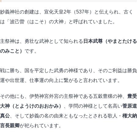
妙義神社の創建は、宣化天皇2年（537年）と伝えられ、古く
は「波己曽（はこそ）の大神」と呼ばれていました。
主祭神は、勇壮な武神として知られる
日本武尊（やまとたける
のみこと）
です。
戦に勝ち、国を平定した武勇の神様であり、そのご利益は勝負
運や出世運、仕事運の向上に繋がると言われています。
その他にも、伊勢神宮外宮の主祭神である五穀豊穣の神、
豊受
大神（とようけのおおかみ）
、学問の神様として名高い
菅原道
真公
、そして妙義の名の由来ともなったとされる歌人・
権大納
言長親卿
が祀られています。