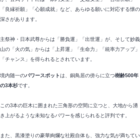
「良縁祈願」「心願成就」など、あらゆる願いに対応する懐の
深さがあります。
主祭神・日本武尊からは「勝負運」「出世運」が、そして妙義
山の「火の気」からは「上昇運」「生命力」「統率力アップ」
「チャンス」を得られるとされています。
境内随一の
パワースポット
は、銅鳥居の傍らに立つ
樹齢500年
の3本杉
です。
この3本の巨木に囲まれた三角形の空間に立つと、大地から湧
き上がるような未知なるパワーを感じられると評判です。
また、黒漆塗りの豪華絢爛な社殿自体も、強力な気が満ちてい