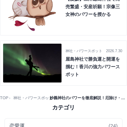
売繁盛・安産祈願！宗像三
女神のパワーを授かる
神社・パワースポット 2026.7.30
屋島神社で勝負運と開運を
掴む！香川の強力パワース
ポット
TOP
神社・パワースポット
妙義神社のパワーを徹底解説！厄除け・開運・商売繁盛を叶える群馬の古社
カテゴリ
恋愛運
(24)