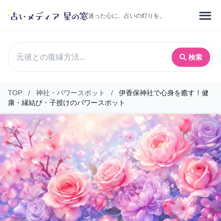
迷った心に、占いの灯りを。
検索
TOP
/
神社・パワースポット
/
伊香保神社で心身を癒す！健
康・縁結び・子授けのパワースポット