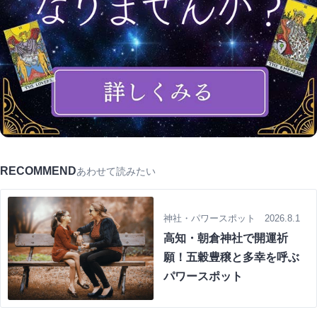
RECOMMEND
あわせて読みたい
神社・パワースポット 2026.8.1
高知・朝倉神社で開運祈
願！五穀豊穣と多幸を呼ぶ
パワースポット