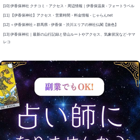
[10]
伊香保神社 クチコミ・アクセス・周辺情報｜伊香保温泉 - フォートラベル
[11]
【伊香保神社】アクセス・営業時間・料金情報 - じゃらんnet
[12]
＜伊香保神社＞群馬県 - 伊香保・渋川エリアの神社仏閣【旅色】
[13]
伊香保神社｜最新の山行記録と登山ルートやアクセス、気象状況など-ヤマ
レコ