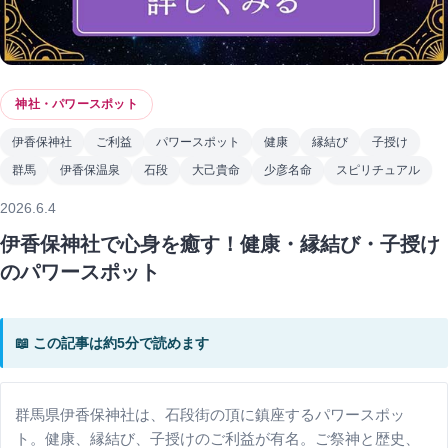
神社・パワースポット
伊香保神社
ご利益
パワースポット
健康
縁結び
子授け
群馬
伊香保温泉
石段
大己貴命
少彦名命
スピリチュアル
2026.6.4
伊香保神社で心身を癒す！健康・縁結び・子授け
のパワースポット
📖 この記事は約5分で読めます
群馬県伊香保神社は、石段街の頂に鎮座するパワースポッ
ト。健康、縁結び、子授けのご利益が有名。ご祭神と歴史、