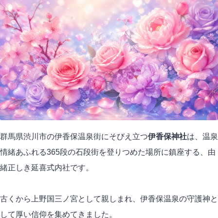
群馬県渋川市の伊香保温泉街にそびえ立つ
伊香保神社
は、温泉
情緒あふれる365段の石段街を登りつめた場所に鎮座する、由
緒正しき延喜式内社です。
古くから上野国三ノ宮として親しまれ、伊香保温泉の守護神と
して厚い信仰を集めてきました。