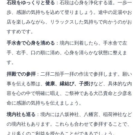
石段をゆっくりと登る
：石段は心身を浄化する道。一歩一
歩、感謝の気持ちを込めて登りましょう。途中の足湯やお
店を楽しみながら、リラックスした気持ちで向かうのがお
すすめです。
手水舎で心身を清める
：境内に到着したら、手水舎で左
手、右手、口の順に清め、心身を清らかな状態に整えま
す。
拝殿での参拝
：二拝二拍手一拝の作法で参拝します。願い
事を伝える際は、
健康、縁結び、子授け
など、具体的な内
容を心の中で明確に唱え、ご祭神である大己貴命と少彦名
命に感謝の気持ちを伝えましょう。
境内社も巡る
：境内には八坂神社、八幡宮、稲荷神社など
の境内社もあります。これらも合わせて参拝することで、
より多くのご利益を授かることができるでしょう。