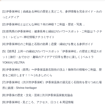
[1]
伊香保神社｜由緒ある神社の歴史と見どころ、参拝情報を完全ガイド – わの
っとメディア
[2]
伊香保神社とはどんな神社？何の神様？ご利益・歴史・写真 ...
[3]
群馬県の伊香保神社：健康長寿と縁結びのパワースポット - ご利益は？-クチ
コミ・レビュー- 神社情報クチコミサイト
[4]
伊香保神社のご利益と石段の効果｜恋愛・縁結びを整える参拝ガイド
[5]
【群馬】上州一の縁結びのパワースポット「伊香保神社」の歴史と周辺スポ
ット | 旅行・おでかけ・趣味のアイデアで日常を豊かに楽しく | ベルトラ
YOKKA | VELTRA
[6]
伊香保神社（群馬）〜伊香保温泉石段街の頂上！御朱印の情報やご利益、歴
史をご紹介します！！〜 | れきしのくら
[7]
伊香保神社（渋川市伊香保町）伊香保温泉の湯元近く石段街を登りつめた場
所に鎮座 - Shrine-heritager
[8]
伊香保の歴史・文化・芸術 | 渋川伊香保温泉観光協会
[9]
伊香保神社 - 見どころ、アクセス、口コミ & 周辺情報