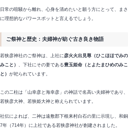
日常の喧騒から離れ、心身を清めたいと願う方にとって、まさ
に理想的なパワースポットと言えるでしょう。
ご祭神と歴史：夫婦神が紡ぐ古き良き物語
若狭彦神社のご祭神は、上社に
彦火火出見尊（ひこほほでみの
みこと）
、下社にその妻である
豊玉姫命（とよたまひめのみこ
と）
が祀られています。
この二柱は「山幸彦と海幸彦」の神話で名高い夫婦神であり、
若狭彦大神、若狭姫大神と称えられています。
社伝によれば、二神は遠敷郡下根来村白石の里に示現し、和銅
7年（714年）に上社である若狭彦神社が創建されました。