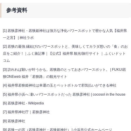
参考資料
[1]
若狭彦神社・若狭姫神社は強力な浄化パワースポットで密かな人気【福井県
一之宮】 | 神社ラボ
[2]
若狭の最強 縁結びのパワースポットと、美味しくてカラダ想いの「食」のお
店をご紹介！｜ふく旅記事｜【公式】福井県 観光/旅行サイト ｜ ふくいドット
コム
[3]
訪れれば願いが叶うかも。若狭路のとっておきパワースポット。 | FUKUI若
狭ONEweb 福井「若狭路」の観光サイト
[4]
福井県若狭姫神社は幸運の玉とペットボトルで邪気払いができる神社
[5]
福井県小浜へ 凄いパワースポットだった 若狭彦神社 | cocosol in the house
[6]
若狭彦神社 - Wikipedia
[7]
福井県神社庁｜若狭彦神社
[8]
若狭彦神社
[9]
若狭一の宮（若狭彦神社・若狭姫神社） | 小浜市公式ホームページ