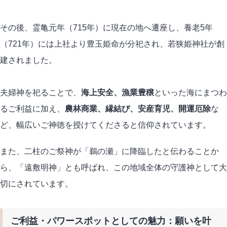
その後、霊亀元年（715年）に現在の地へ遷座し、養老5年
（721年）には上社より豊玉姫命が分祀され、若狭姫神社が創
建されました。
夫婦神を祀ることで、
海上安全、漁業豊穣
といった海にまつわ
るご利益に加え、
農林商業、縁結び、安産育児、開運厄除
な
ど、幅広いご神徳を授けてくださると信仰されています。
また、二柱のご祭神が「鵜の瀬」に降臨したと伝わることか
ら、「遠敷明神」とも呼ばれ、この地域全体の守護神として大
切にされています。
ご利益・パワースポットとしての魅力：願いを叶