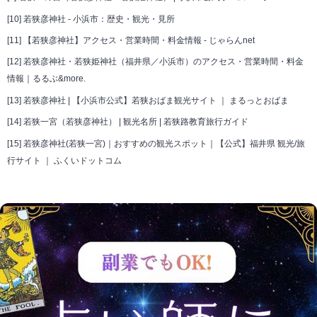
[10]
若狭彦神社 - 小浜市：歴史・観光・見所
[11]
【若狭彦神社】アクセス・営業時間・料金情報 - じゃらんnet
[12]
若狭彦神社・若狭姫神社（福井県／小浜市）のアクセス・営業時間・料金
情報｜るるぶ&more.
[13]
若狭彦神社 | 【小浜市公式】若狭おばま観光サイト ｜ まるっとおばま
[14]
若狭一宮（若狭彦神社） | 観光名所 | 若狭路教育旅行ガイド
[15]
若狭彦神社(若狭一宮)｜おすすめの観光スポット｜【公式】福井県 観光/旅
行サイト ｜ ふくいドットコム