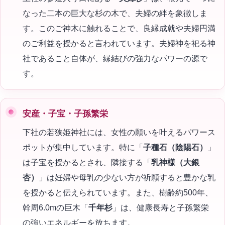
なった二本の巨大な杉の木で、夫婦の絆を象徴しま
す。このご神木に触れることで、良縁成就や夫婦円満
のご利益を授かると言われています。夫婦神を祀る神
社であること自体が、縁結びの強力なパワーの源で
す。
安産・子宝・子孫繁栄
下社の若狭姫神社には、女性の願いを叶えるパワース
ポットが集中しています。特に「
子種石（陰陽石）
」
は子宝を授かるとされ、隣接する「
乳神様（大銀
杏）
」は妊婦や母乳の少ない方が祈願すると豊かな乳
を授かると伝えられています。また、樹齢約500年、
幹周6.0mの巨木「
千年杉
」は、健康長寿と子孫繁栄
の強いエネルギーを放ちます。