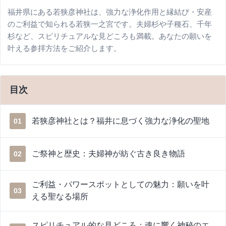
福井県にある若狭彦神社は、強力な浄化作用と縁結び・安産
のご利益で知られる若狭一之宮です。夫婦杉や子種石、千年
杉など、スピリチュアルな見どころも満載。あなたの願いを
叶える参拝方法をご紹介します。
目次
若狭彦神社とは？福井に息づく強力な浄化の聖地
01
ご祭神と歴史：夫婦神が紡ぐ古き良き物語
02
ご利益・パワースポットとしての魅力：願いを叶
03
える聖なる場所
スピリチュアル的な見どころ：魂に響く神秘のエ