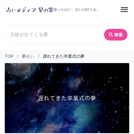
迷った心に、占いの灯りを。
検索
TOP
/
夢占い
/
遅れてきた卒業式の夢